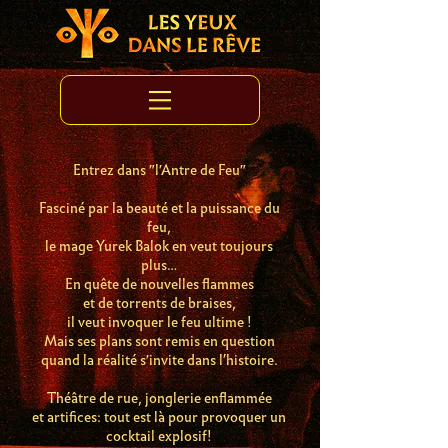
Entrez dans "l'Antre de Feu"
Fasciné par la beauté et la puissance du
feu,
le mage Yurek Balok en veut toujours
plus…
En quête de nouvelles flammes
et de torrents de braises,
il veut invoquer le feu ultime !
Mais ses plans sont remis en question
quand la réalité s'invite dans l’histoire.
Théâtre de rue, jonglerie enflammée
et artifices: tout est là pour provoquer un
cocktail explosif!